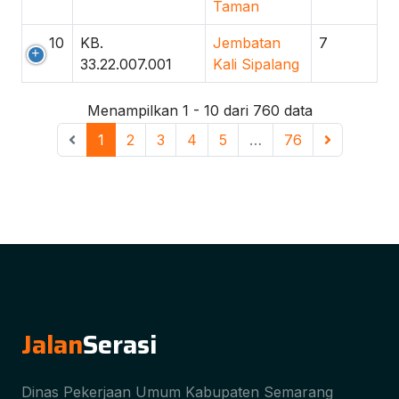
Taman
10
KB.
Jembatan
7
33.22.007.001
Kali Sipalang
Menampilkan 1 - 10 dari 760 data
1
2
3
4
5
…
76
Jalan
Serasi
Dinas Pekerjaan Umum Kabupaten Semarang