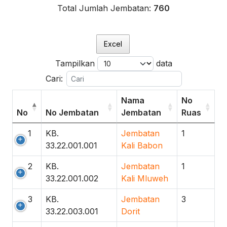
Total Jumlah Jembatan:
760
Excel
Tampilkan
data
Cari:
Nama
No
No
No Jembatan
Jembatan
Ruas
1
KB.
Jembatan
1
33.22.001.001
Kali Babon
2
KB.
Jembatan
1
33.22.001.002
Kali Mluweh
3
KB.
Jembatan
3
33.22.003.001
Dorit