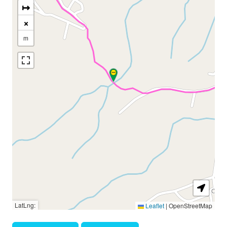
↦
×
m
LatLng:
Leaflet
|
OpenStreetMap