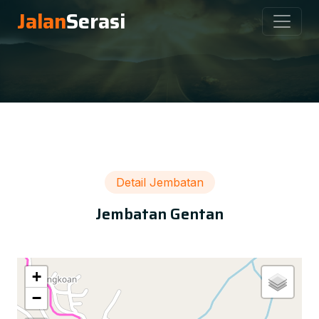
Jalan
Serasi
Detail Jembatan
Jembatan Gentan
+
−