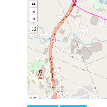
↦
×
m
LatLng: