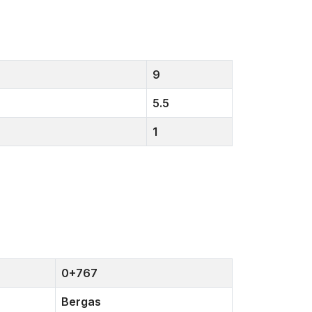
9
5.5
1
0+767
Bergas