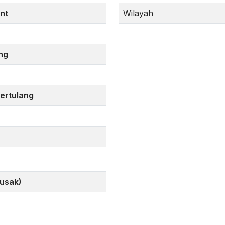
nt
Wilayah
ng
ertulang
Rusak)