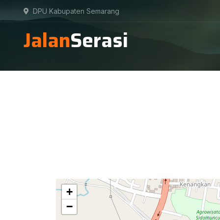
DPU Kabupaten Semarang
Jalan
Serasi
+
−