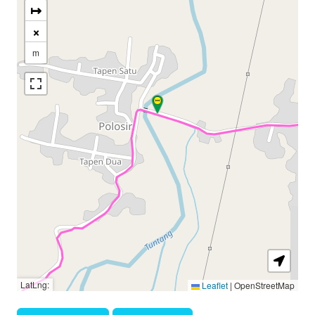
↦
×
m
LatLng:
Leaflet
|
OpenStreetMap