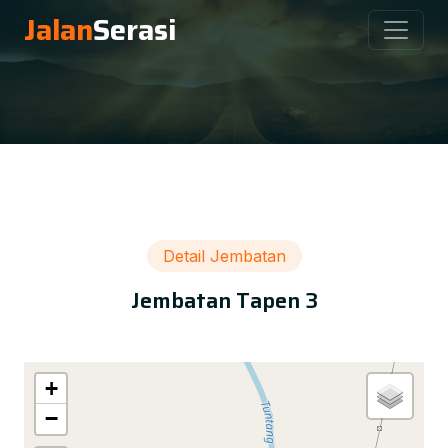
Jalan
Serasi
Detail Jembatan
Jembatan Tapen 3
+
−