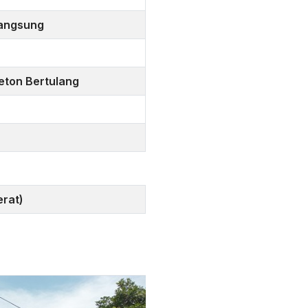
angsung
eton Bertulang
erat)