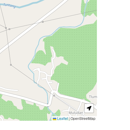
Leaflet
|
OpenStreetMap