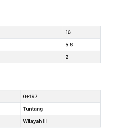
16
5.6
2
0+197
Tuntang
Wilayah III