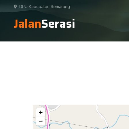
DPU Kabupaten Semarang
Jalan
Serasi
+
−