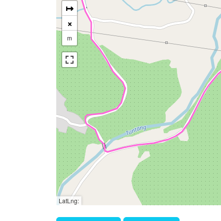
↦
×
m
LatLng: