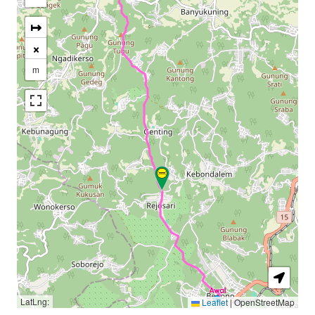
↦
×
m
LatLng:
Leaflet
|
OpenStreetMap