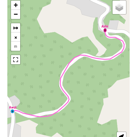
+
−
↦
×
m