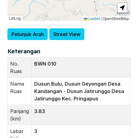
LatLng:
Leaflet
|
OpenStreetMap
Petunjuk Arah
Street View
Keterangan
No.
BWN 010
Ruas
Nama
Dusun Bulu, Dusun Geyongan Desa
Ruas
Kandangan - Dusun Jatirunggo Desa
Jatirunggo Kec. Pringapus
Panjang
3.83
(km)
Lebar
3