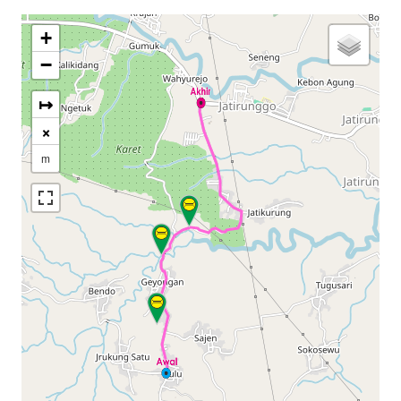
+
−
↦
×
m