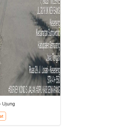
o Ujung
at