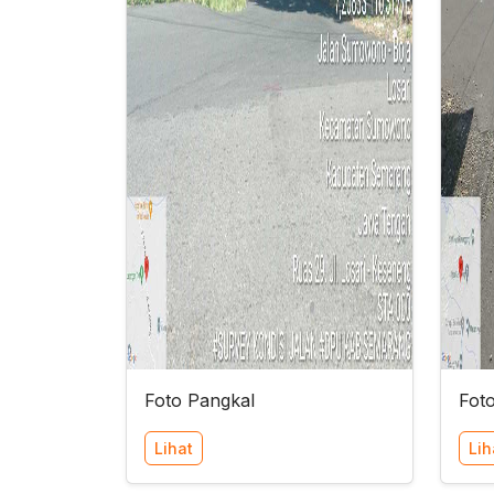
Foto Pangkal
Fot
Lihat
Lih