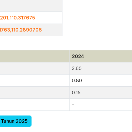
201,110.317675
81763,110.2890706
2024
3.60
0.80
0.15
-
i Tahun 2025