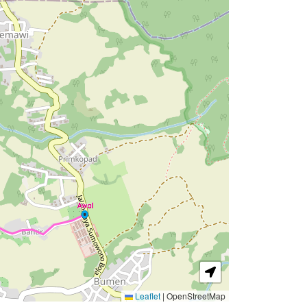
Leaflet
|
OpenStreetMap