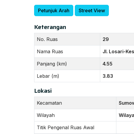
Petunjuk Arah
Street View
Keterangan
No. Ruas
29
Nama Ruas
Jl. Losari-K
Panjang (km)
4.55
Lebar (m)
3.83
Lokasi
Kecamatan
Sumo
Wilayah
Wilaya
Titik Pengenal Ruas Awal