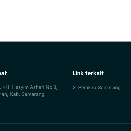
mat
Link terkait
l. KH. Hasyim Ashari No.3,
Pemkab Semarang
ran, Kab. Semarang