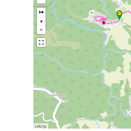
↦
×
m
LatLng: