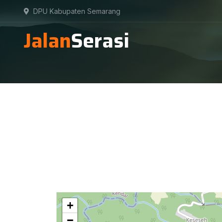
DPU Kabupaten Semarang
Jalan
Serasi
+
−