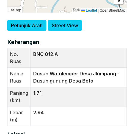
LatLng:
Leaflet
|
OpenStreetMap
Petunjuk Arah
Street View
Keterangan
No.
BNC 012.A
Ruas
Nama
Dusun Watulemper Desa Jlumpang -
Ruas
Dusun gunung Desa Boto
Panjang
1.71
(km)
Lebar
2.94
(m)