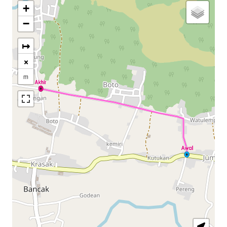
+
−
↦
×
m